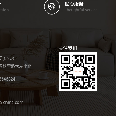
计
贴心服务
esign
Thoughtful service
关注我们
CNO)
镇秋宝路大屋小组
3646824
-china.com