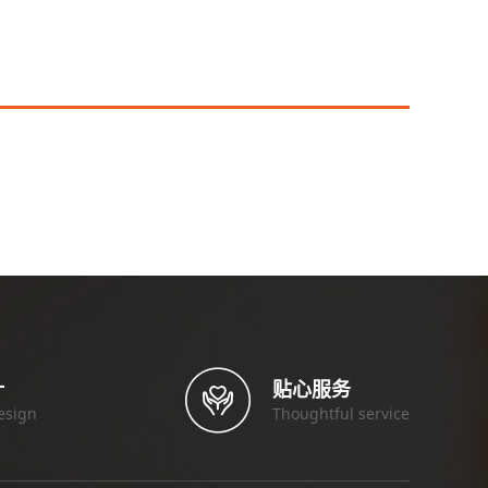
计
贴心服务
esign
Thoughtful service