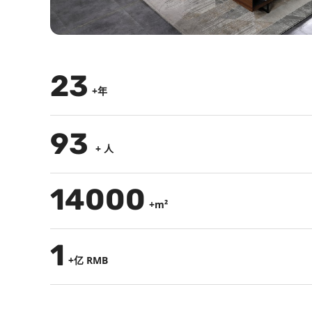
25
+年
100
+ 人
15000
+m²
1
+亿 RMB