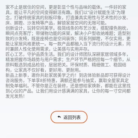
家不止是居住的空间，更是彰显个性与品味的载体。一件好的家
具，能让平凡的空间变得鲜活有趣。我们以“设计赋能生活”为理
念，打破传统家具的刻板印象，打造兼具实用性与艺术性的沙发、
床、脚蹬、沙发椅等产品，解锁家居空间的无限可能。
创新设计，玩转空间美学。极简线条的布艺沙发，搭配撞色抱枕，
瞬间点亮客厅；带储物功能的床架，解决小户型收纳难题；造型别
致的沙发椅，既是座椅也是空间装饰；同系列脚蹬，不仅实用，更
能让家居风格更统一。每一款产品都融入当下流行的设计元素，同
时兼顾人性化使用需求，让美感与实用并存。
匠心工艺，守护品质生活。我们的设计师团队深耕家居领域多年，
精准把握市场趋势与用户需求；生产环节严格把控每一个细节，从
原料甄选到成品检验，层层把关。环保材质、精细做工、稳固结
构，让家具不仅好看，更好用、更耐用。
新品上新季，邀你共赴家居美学之约！到店体验新品即可获得设计
咨询服务，下单享8折特惠，满额还能参与抽奖，赢取全屋家具定
制免单福利。不管你是正在装修，还是想给家焕新，都能在这里找
到心仪的产品。让我们用设计感满满的家具，让你的每一寸空间都
发光发热！
返回列表