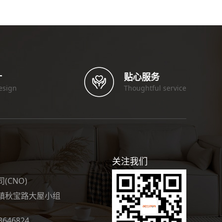
计
贴心服务
esign
Thoughtful service
关注我们
CNO)
镇秋宝路大屋小组
3646824